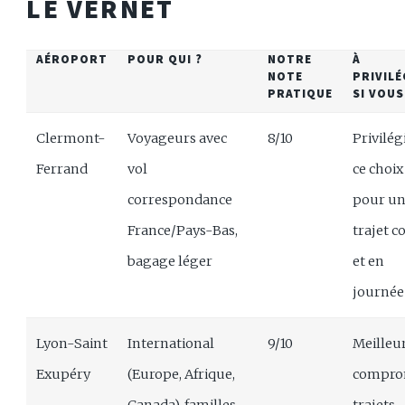
LE VERNET
AÉROPORT
POUR QUI ?
NOTRE
À
NOTE
PRIVILÉ
PRATIQUE
SI VOU
Clermont-
Voyageurs avec
8/10
Privilég
Ferrand
vol
ce choix
correspondance
pour u
France/Pays-Bas,
trajet c
bagage léger
et en
journée
Lyon-Saint
International
9/10
Meilleu
Exupéry
(Europe, Afrique,
compro