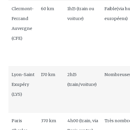
Clermont-
60 km
1h15 (train ou
Faible(via h
Ferrand
voiture)
européens)
Auvergne
(CFE)
Lyon-Saint
170 km
2h15
Nombreuse
Exupéry
(train/voiture)
(LYS)
Paris
370 km
4h00 (train, via
Très nombr