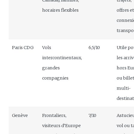
Canada), familles,
trajets,
horaires flexibles
offres e
connex
transpo
Paris CDG
Vols
6,5/10
Utile p
intercontinentaux,
les arri
grandes
hors Eu
compagnies
ou bille
multi-
destina
Genève
Frontaliers,
7/10
Astucieu
visiteurs d’Europe
vol ou t