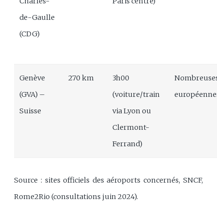
Charles-
Paris centre)
de-Gaulle
(CDG)
Genève
270 km
3h00
Nombreuse
(GVA) –
(voiture/train
européenne
Suisse
via Lyon ou
Clermont-
Ferrand)
Source : sites officiels des aéroports concernés, SNCF,
Rome2Rio (consultations juin 2024).